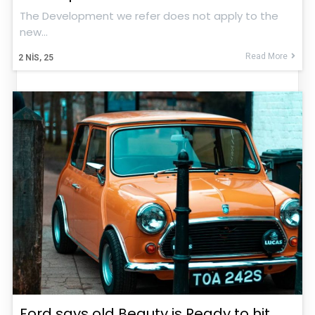
The Development we refer does not apply to the
new…
Read More
2
NIS, 25
Ford says old Beauty is Ready to hit