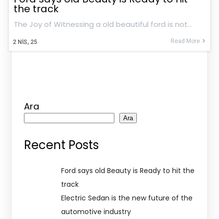
the track
The Joy of Witnessing a old beautiful ford is not…
Read More
2
NIS, 25
Ara
Ara
Recent Posts
Ford says old Beauty is Ready to hit the
track
Electric Sedan is the new future of the
automotive industry