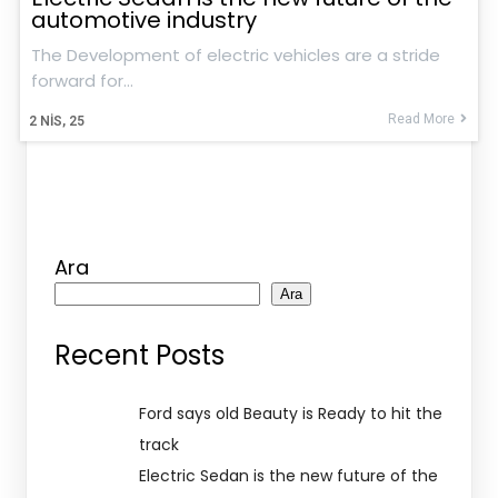
automotive industry
The Development of electric vehicles are a stride
forward for…
Read More
2
NIS, 25
Ara
Ara
Recent Posts
Ford says old Beauty is Ready to hit the
track
Electric Sedan is the new future of the