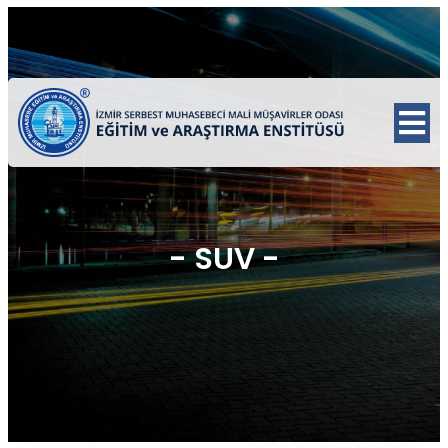
-
SUV
-